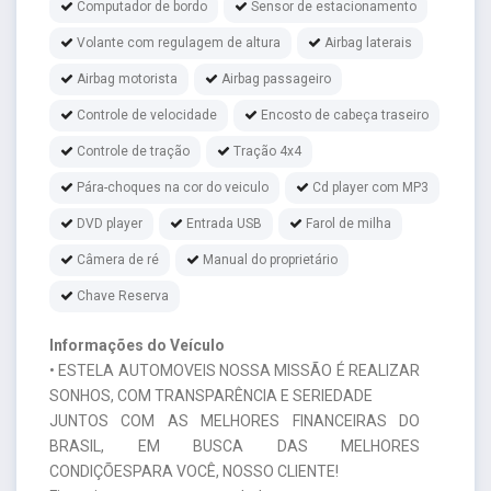
Computador de bordo
Sensor de estacionamento
Volante com regulagem de altura
Airbag laterais
Airbag motorista
Airbag passageiro
Controle de velocidade
Encosto de cabeça traseiro
Controle de tração
Tração 4x4
Pára-choques na cor do veiculo
Cd player com MP3
DVD player
Entrada USB
Farol de milha
Câmera de ré
Manual do proprietário
Chave Reserva
Informações do Veículo
• ESTELA AUTOMOVEIS NOSSA MISSÃO É REALIZAR
SONHOS, COM TRANSPARÊNCIA E SERIEDADE
JUNTOS COM AS MELHORES FINANCEIRAS DO
BRASIL, EM BUSCA DAS MELHORES
CONDIÇÕESPARA VOCÊ, NOSSO CLIENTE!