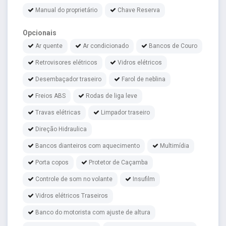
Manual do proprietário
Chave Reserva
Opcionais
Ar quente
Ar condicionado
Bancos de Couro
Retrovisores elétricos
Vidros elétricos
Desembaçador traseiro
Farol de neblina
Freios ABS
Rodas de liga leve
Travas elétricas
Limpador traseiro
Direção Hidraulica
Bancos dianteiros com aquecimento
Multimídia
Porta copos
Protetor de Caçamba
Controle de som no volante
Insufilm
Vidros elétricos Traseiros
Banco do motorista com ajuste de altura