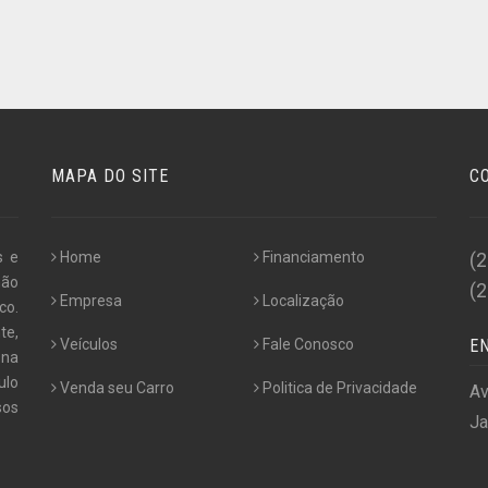
MAPA DO SITE
C
s e
Home
Financiamento
(
não
(
Empresa
Localização
co.
te,
Veículos
Fale Conosco
E
 na
ulo
Venda seu Carro
Politica de Privacidade
Av
os
Ja