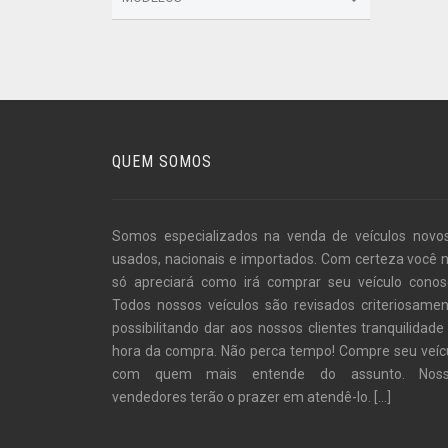
QUEM SOMOS
Somos especializados na venda de veículos novo
usados, nacionais e importados. Com certeza você 
só apreciará como irá comprar seu veículo conos
Todos nossos veículos são revisados criteriosamen
possibilitando dar aos nossos clientes tranquilidade
hora da compra. Não perca tempo! Compre seu veíc
com quem mais entende do assunto. Noss
vendedores terão o prazer em atendê-lo.
[...]