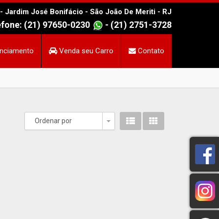
- Jardim José Bonifácio - São João De Meriti - RJ
efone: (21) 97650-0230
- (21) 2751-3728
nciamento
Venda seu Carro
Contato
Ordenar por
Toggle Dropdown