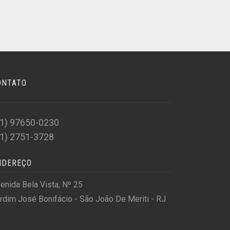
ONTATO
21) 97650-0230
21) 2751-3728
NDEREÇO
enida Bela Vista, Nº 25
rdim José Bonifácio - São João De Meriti - RJ